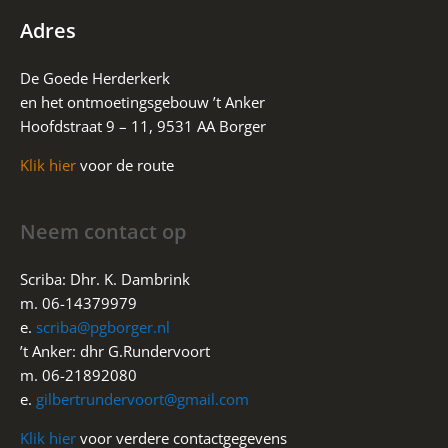
Adres
De Goede Herderkerk
en het ontmoetingsgebouw ’t Anker
Hoofdstraat 9 – 11, 9531 AA Borger
Klik hier
voor de route
Neem contact op
Scriba: Dhr. K. Dambrink
m. 06-14379979
e.
scriba@pgborger.nl
’t Anker: dhr G.Rundervoort
m. 06-21892080
e.
gilbertrundervoort@gmail.com
Klik hier
voor verdere contactgegevens