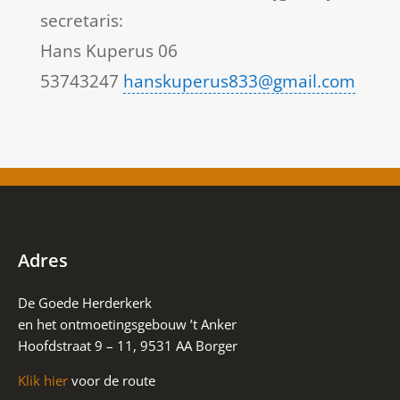
secretaris:
Hans Kuperus 06
53743247
hanskuperus833@gmail.com
Adres
De Goede Herderkerk
en het ontmoetingsgebouw ’t Anker
Hoofdstraat 9 – 11, 9531 AA Borger
Klik hier
voor de route