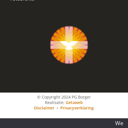
© Copyright 2024 PG Borger
Realisatie:
Getaweb
Disclaimer
•
Privacyverklaring
We