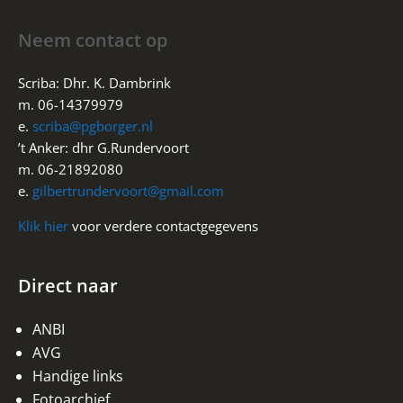
Neem contact op
Scriba: Dhr. K. Dambrink
m. 06-14379979
e.
scriba@pgborger.nl
’t Anker: dhr G.Rundervoort
m. 06-21892080
e.
gilbertrundervoort@gmail.com
Klik hier
voor verdere contactgegevens
Direct naar
ANBI
AVG
Handige links
Fotoarchief