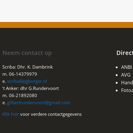
Neem contact op
Direc
Scriba: Dhr. K. Dambrink
ANBI
m. 06-14379979
AVG
e.
scriba@pgborger.nl
Handi
’t Anker: dhr G.Rundervoort
Fotoa
m. 06-21892080
e.
gilbertrundervoort@gmail.com
Klik hier
voor verdere contactgegevens