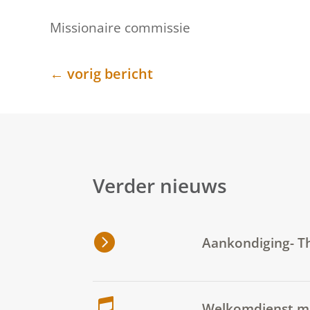
Missionaire commissie
←
vorig bericht
Verder nieuws
Aankondiging- T
Welkomdienst m.