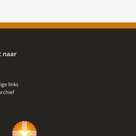
t naar
ge links
rchief