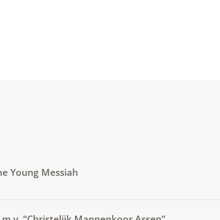
he Young Messiah
m.v. “Christelijk Mannenkoor Assen”