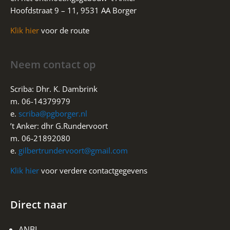
Hoofdstraat 9 – 11, 9531 AA Borger
Klik hier
voor de route
Neem contact op
Scriba: Dhr. K. Dambrink
m. 06-14379979
e.
scriba@pgborger.nl
’t Anker: dhr G.Rundervoort
m. 06-21892080
e.
gilbertrundervoort@gmail.com
Klik hier
voor verdere contactgegevens
Direct naar
ANBI