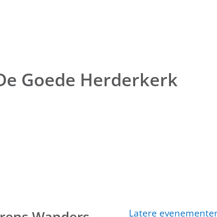
De Goede Herderkerk
Latere evenement
rens Wanders